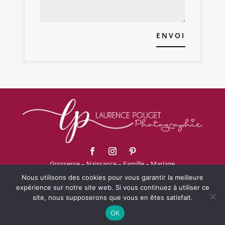
ENVOI
Grossesse – Naissance – Famille – Mariage
06.52.81.70.28
Nous utilisons des cookies pour vous garantir la meilleure
Sanary-Sur-Mer – Toulon – VAR
expérience sur notre site web. Si vous continuez à utiliser ce
site, nous supposerons que vous en êtes satisfait.
Mentions légales
Politique de confidentialité
OK
CGV